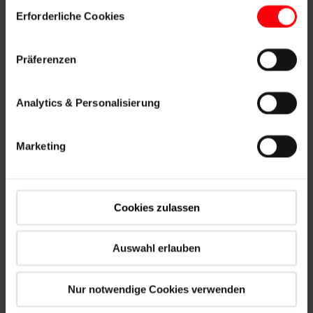
Einwilligungsauswahl
Erforderliche Cookies
Ja, ich willige in die Erhebung und Speicherung meiner
Kontaktdaten zum Zwecke der Bearbeitung meiner
Präferenzen
Anfrage ein und habe die
Datenschutzerklärung
zur
Analytics & Personalisierung
Kenntnis genommen. Weiterhin habe ich zur Kenntnis
genommen, dass meine, im Rahmen der Bearbeitung der
Marketing
Anfrage, verarbeiteten Daten zum Zwecke der Erstellung
eines Kundenprofils verarbeitet werden. Diese Einwilligung
ist jederzeit und ohne Angabe von Gründen frei
Cookies zulassen
widerruflich.
*
Auswahl erlauben
Ja, ich habe die
Datenschutzerklärung
zur Kenntnis
Nur notwendige Cookies verwenden
genommen und willige darin ein, dass ich über die von mir