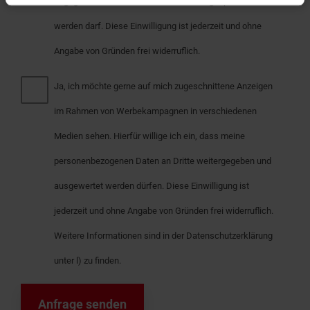
angegebenen Kontaktdaten werblich angesprochen
werden darf. Diese Einwilligung ist jederzeit und ohne
Angabe von Gründen frei widerruflich.
Ja, ich möchte gerne auf mich zugeschnittene Anzeigen
im Rahmen von Werbekampagnen in verschiedenen
Medien sehen. Hierfür willige ich ein, dass meine
personenbezogenen Daten an Dritte weitergegeben und
ausgewertet werden dürfen. Diese Einwilligung ist
jederzeit und ohne Angabe von Gründen frei widerruflich.
Weitere Informationen sind in der Datenschutzerklärung
unter l) zu finden.