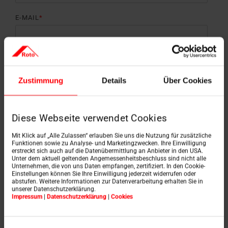
E-MAIL
*
TELEFONNUMMER
*
Zustimmung
Details
Über Cookies
WIE SIND SIE AUF UNSER ANGEBOT (NICHT AUF DIE
Diese Webseite verwendet Cookies
MARKE) AUFMERKSAM GEWORDEN?
*
Mit Klick auf „Alle Zulassen“ erlauben Sie uns die Nutzung für zusätzliche
Funktionen sowie zu Analyse- und Marketingzwecken. Ihre Einwilligung
erstreckt sich auch auf die Datenübermittlung an Anbieter in den USA.
Unter dem aktuell geltenden Angemessenheitsbeschluss sind nicht alle
Unternehmen, die von uns Daten empfangen, zertifiziert. In den Cookie-
Einstellungen können Sie Ihre Einwilligung jederzeit widerrufen oder
abstufen. Weitere Informationen zur Datenverarbeitung erhalten Sie in
Wir melden uns bei Ihnen für zusätzliche
unserer Datenschutzerklärung.
Informationen und Absprachen wochentags
Impressum
|
Datenschutzerklärung
|
Cookies
zwischen 8:00 und 17:00 Uhr.