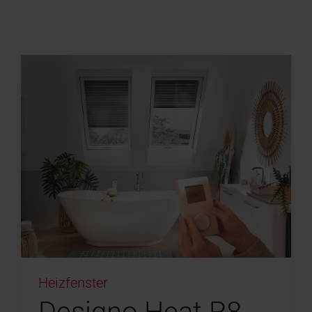
Heizfenster
Designo Heat R8