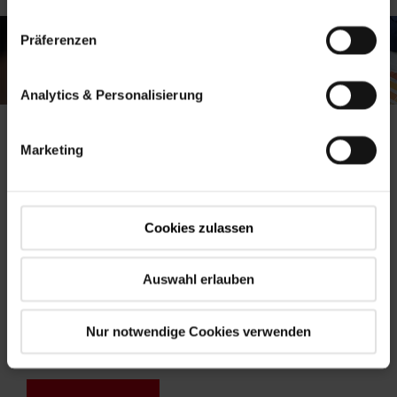
Präferenzen
Analytics & Personalisierung
Marketing
Technische Daten
vom Designo R8
Cookies zulassen
Klapp-Schwingfenster
Auswahl erlauben
Nur notwendige Cookies verwenden
Bedienart