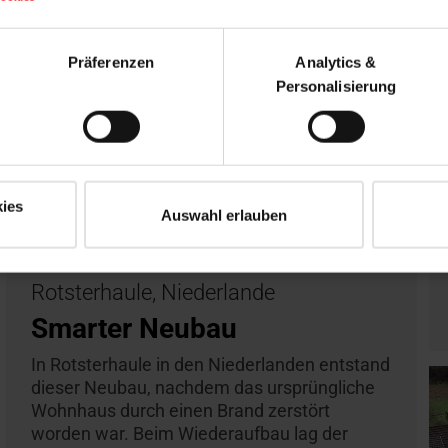
Präferenzen
Analytics &
Personalisierung
ies
Auswahl erlauben
Rotsterhaule, Niederlande
Smarter Neubau
In Rotsterhaule in den Niederlanden entstand
dieser Neubau, nachdem das ursprüngliche
Wohnhaus durch einen Brand zerstört
worden war. Beim Wiederaufbau lag der