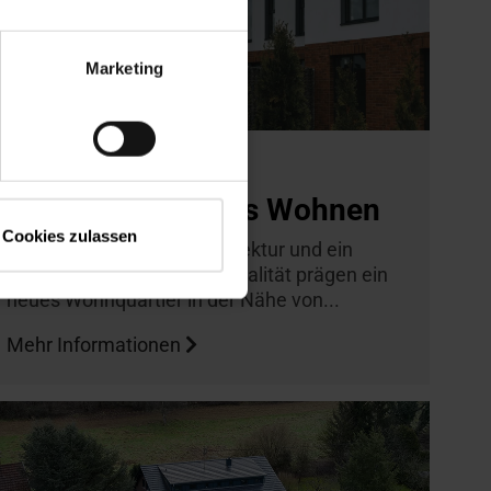
Marketing
Lviv, Ukraine
Lichtdurchflutetes Wohnen
Cookies zulassen
Viel Tageslicht, klare Architektur und ein
hoher Anspruch an Wohnqualität prägen ein
neues Wohnquartier in der Nähe von...
Mehr Informationen