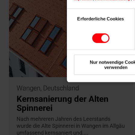
Einwilligungsauswahl
Erforderliche Cookies
Nur notwendige Cook
verwenden
Wangen, Deutschland
Kernsanierung der Alten
Spinnerei
Nach mehreren Jahren des Leerstands
wurde die Alte Spinnerei in Wangen im Allgäu
umfassend kernsaniert und....