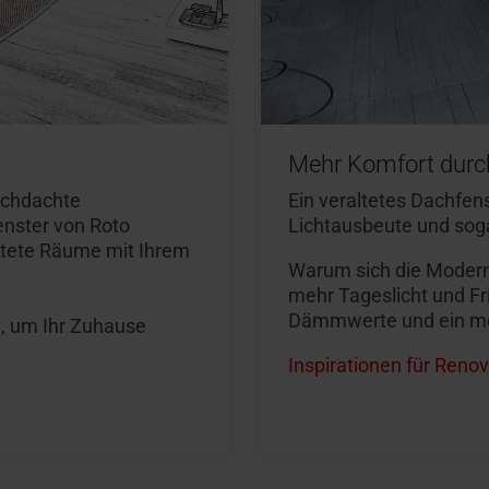
Mehr Komfort durc
rchdachte
Ein veraltetes Dachfen
enster von Roto
Lichtausbeute und soga
flutete Räume mit Ihrem
Warum sich die Modern
mehr Tageslicht und Fr
Dämmwerte und ein mo
n, um Ihr Zuhause
Inspirationen für Ren