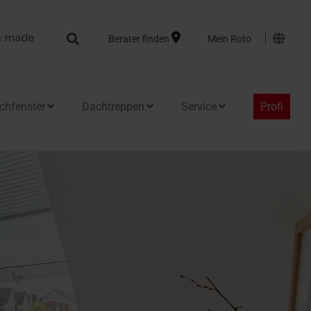
Search
Berater finden
Mein Roto
chfenster
Dachtreppen
Service
Profi