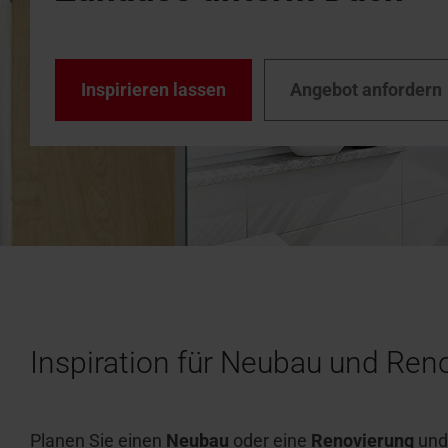
Zubehör 
Angebot anfordern
Handwer
Downlo
Dachfens
Roto ma
Dachfen
Inspirieren lassen
Angebot anfordern
Inspiration für Neubau und Ren
Planen Sie einen
Neubau
oder eine
Renovierung
und