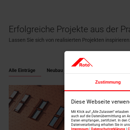
Erfolgreiche Projekte aus der Pr
Lassen Sie sich von realisierten Projekten inspirier
Alle Einträge
Neubau
Renovierung
Zustimmung
Diese Webseite verwen
Mit Klick auf „Alle Zulassen“ erlaube
auch auf die Datenübermittlung an An
Daten empfangen, zertifiziert. In den 
Datenverarbeitung erhalten Sie in un
Impressum
|
Datenschutzerklärung
|
C