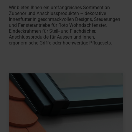
Angebot
Karriere
Fassadenanschluss­
finden
anfordern
Wir bieten Ihnen ein umfangreiches Sortiment an
bei
Handwerker in der Nähe finden
Download-Bereich
Handwerker in der Näh
Sonnenschutz & Rollos
Serviceanfrage erfass
Serviceanfrage erfass
100% Kun
Sonnensc
Masstrep
Häufige 
RotoCam
fenster
Zubehör und Anschlussprodukten – dekorative
Roto
Roto macht's möglich!
Dachfenster und -treppen
Roto macht's möglich!
innen
Für Dachfenster & Aus
Dachfenster & Ausstat
Hohlkam
aussen
In 3 Schr
Rund um 
Jetzt an
Innenfutter in geschmackvollen Designs, Steuerungen
Zubehör und Anschlussprodukte
und Fensterantriebe für Roto Wohndachfenster,
Das Origi
Eindeckrahmen für Steil- und Flachdächer,
Anschlussprodukte für Aussen und Innen,
Dachfenster Ausstattung
ergonomische Griffe oder hochwertige Pflegesets.