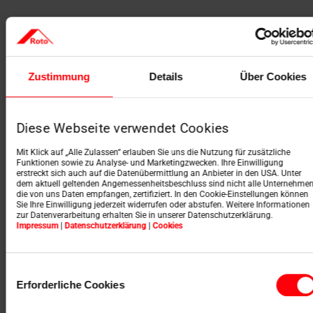
Der beste Anschluss
für das Unterdach
Zustimmung
Details
Über Cookies
Designo & RotoQ Montage-, Dämm- und
Anschlussrahmen (MDA).
Diese Webseite verwendet Cookies
Mit Klick auf „Alle Zulassen“ erlauben Sie uns die Nutzung für zusätzliche
Funktionen sowie zu Analyse- und Marketingzwecken. Ihre Einwilligung
Ein Dachfenster ist nur so gut, wie es im Unterdach
erstreckt sich auch auf die Datenübermittlung an Anbieter in den USA. Unter
eingebunden ist. Die Bestimmungen zur Planung und
dem aktuell geltenden Angemessenheitsbeschluss sind nicht alle Unternehmen
die von uns Daten empfangen, zertifiziert. In den Cookie-Einstellungen können
Ausführung von Unterdächern waren für Roto bereits
Sie Ihre Einwilligung jederzeit widerrufen oder abstufen. Weitere Informationen
2012 Anlass, einen Schritt weiter zu denken. Das
zur Datenverarbeitung erhalten Sie in unserer Datenschutzerklärung.
Ergebnis? Der beste Anschluss fürs Unterdach – der
Impressum
|
Datenschutzerklärung
|
Cookies
Roto Montage-, Dämm- und Anschlussrahmen.
Wie kein anderes Unternehmen steht Roto für
Einwilligungsauswahl
montagefreundliche Produkte und hochwertigen sowie
Erforderliche Cookies
energieeffizienten Dachfenster-Einbau. Mit dem
Montage-, Dämm- und Anschlussrahmen für