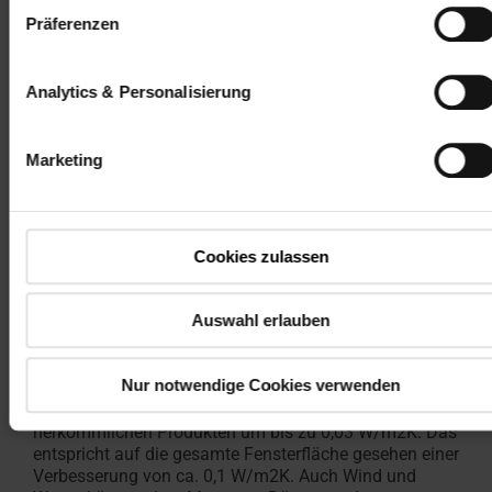
Wohndachfenster stösst Roto jetzt in neue
Präferenzen
Dimensionen vor. Durch einfache und bequeme
Handhabung der Bauteile gelingt eine fachgerechte
Montage bei Wohndachfenstern garantiert. Die
Analytics & Personalisierung
Einbauzeit reduziert sich um bis zu 15 Minuten!
Aus druckfesten und formstabilen Expandiertem
Marketing
Polystyrol, kurz EPS (Wärmeleitfähigkeitsgruppe, kurz
WLG 038) gefertigt, ist der Montagerahmen ideal zur
Aufnahme der Lattung geeignet. Der Rahmen
verschmilzt förmlich mit dem Dach. Mögliche
Dachaufbauten: Konterlatte / Dachlatte 30/30 mm und
Cookies zulassen
40/30 mm. Aber auch in Sachen Wärmedämmung ist
ein Montage-, Dämm- und Anschlussrahmen die
Auswahl erlauben
richtige Wahl: Durch die perfekte Dämmung des
Produktes entsteht eine wärmebrückenfreie
Verbindung zwischen Wohndachfenster und Dach.
Nur notwendige Cookies verwenden
Die Einbau-PSI-Werte verbessern sich im Vergleich zu
herkömmlichen Produkten um bis zu 0,03 W/m2K. Das
entspricht auf die gesamte Fensterfläche gesehen einer
Verbesserung von ca. 0,1 W/m2K. Auch Wind und