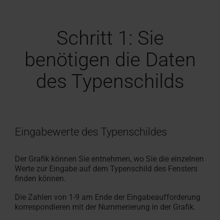
Angebot
Karriere
Fassadenanschluss­
finden
anfordern
bei
Handwerker in der Nähe finden
Download-Bereich
Handwerker in der Nähe
Sonnenschutz & Rollos f
Serviceanfrage erfasse
Serviceanfrage erfasse
100% Kunst
Sonnenschu
Masstreppe
Häufige Fr
RotoCampu
fenster
Roto
Roto macht's möglich!
Dachfenster und -treppen
Roto macht's möglich!
innen
Für Dachfenster & Ausst
Dachfenster & Ausstatt
Hohlkamme
aussen
In 3 Schrit
Rund um Ro
Jetzt anme
Schritt 1: Sie
Zubehör und Anschlussprodukte
Das Origina
benötigen die Daten
Dachfenster Ausstattung
des Typenschilds
Eingabewerte des Typenschildes
Der Grafik können Sie entnehmen, wo Sie die einzelnen
Werte zur Eingabe auf dem Typenschild des Fensters
finden können.
Die Zahlen von 1-9 am Ende der Eingabeaufforderung
korrespondieren mit der Nummerierung in der Grafik.