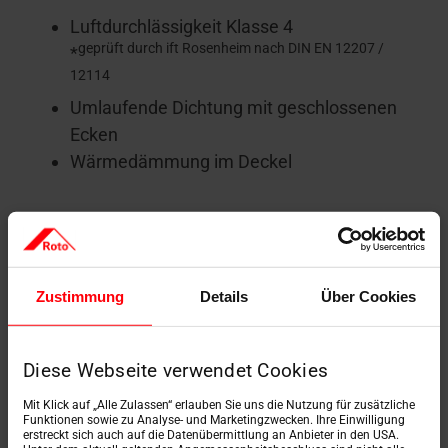
Luftdurchlässigkeit Klasse 4
geprüft durch ift Rosenheim nach DIN EN 12207 /
*
12114
Umlaufende Dichtung mit geschlossenen
Ecken
Wärmedämmung im Deckel
Zustimmung
Details
Über Cookies
Diese Webseite verwendet Cookies
Lukenkasten/Deckel
Mit Klick auf „Alle Zulassen“ erlauben Sie uns die Nutzung für zusätzliche
Funktionen sowie zu Analyse- und Marketingzwecken. Ihre Einwilligung
Lukenkasten: weiß
erstreckt sich auch auf die Datenübermittlung an Anbieter in den USA.