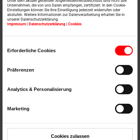
Unter dem aktuell geltenden Angemessenheitsbeschluss sind nicht alle
Lukendeckel: beidseitig weiß beschichtet
Unternehmen, die von uns Daten empfangen, zertifiziert. In den Cookie-
Einstellungen können Sie Ihre Einwilligung jederzeit widerrufen oder
Verschluss: Schnappriegel
abstufen. Weitere Informationen zur Datenverarbeitung erhalten Sie in
Kastenhöhe: 19 cm
unserer Datenschutzerklärung.
Impressum
|
Datenschutzerklärung
|
Cookies
Deckenbündiger Einbau möglich
Einbauluft: 2 cm
Einwilligungsauswahl
Erforderliche Cookies
Präferenzen
Analytics & Personalisierung
Treppe
Marketing
Holzleiter, 3-teilig aus Nadelholz
Trittmaß: 36 cm breit / 8 cm tief
Belastbarkeit: 150 kg
Cookies zulassen
Neigungseinstellung durch Stellschraube