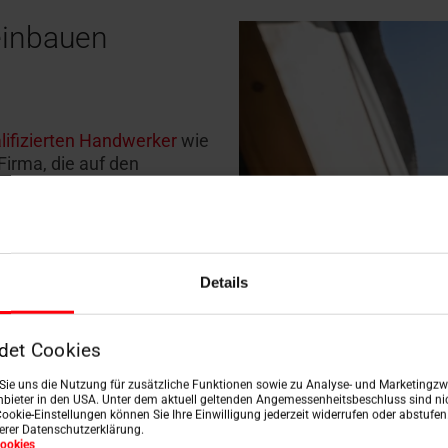
einbauen
lifizierten Handwerker
wie
irma, die auf den
ese
mit den Produkten von
 die Dachfenster Montage
chäden an der Dämmung,
Details
 gefährdet die
det Cookies
n Sie uns die Nutzung für zusätzliche Funktionen sowie zu Analyse- und Marketingzwe
bieter in den USA. Unter dem aktuell geltenden Angemessenheitsbeschluss sind nic
Cookie-Einstellungen können Sie Ihre Einwilligung jederzeit widerrufen oder abstufe
serer Datenschutzerklärung.
ookies