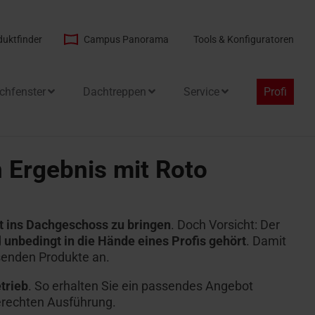
duktfinder
Campus Panorama
Tools & Konfiguratoren
chfenster
Dachtreppen
Service
Profi
 Ergebnis mit Roto
ät ins Dachgeschoss zu bringen
. Doch Vorsicht: Der
d
unbedingt in die Hände eines Profis gehört
. Damit
senden Produkte an.
trieb
. So erhalten Sie ein passendes Angebot
erechten Ausführung.