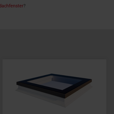
dachfenster
?