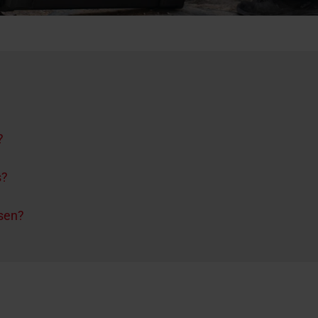
?
s?
ssen?