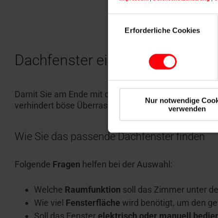
Einwilligungsauswahl
Erforderliche Cookies
Dachfenster einbauen: So gelin
Damit Sie am Ende mit dem Ergebnis zufrieden sind, 
Nur notwendige Cook
verhindert böse Überraschungen.
verwenden
Wie Sie das passende Dachfenster finden
Folgende
Fragen
helfen bei der Auswahl:
Welche
Raumfunktion
soll das Zimmer unter 
Wie viel
Fensterfläche
wird benötigt, um den ge
Soll das Fenster
elektrisch oder manuell bedie