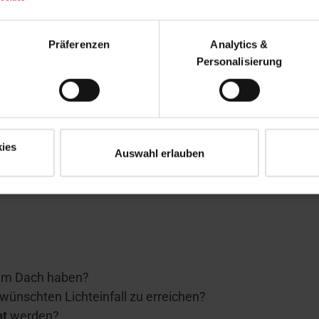
Präferenzen
Analytics &
Personalisierung
gt es
ist eine
strukturierte Vorgehensweise
wichtig. Ein gut 
ies
Auswahl erlauben
dem Dach haben?
wünschten Lichteinfall zu erreichen?
nt
werden?