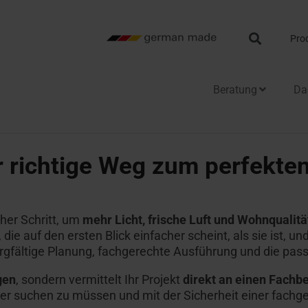
Search
Pro
Beratung
Da
ome
onderen Anwendungsfenster
chdachausstiege
Alle Kniestocktüren
 richtige Weg zum perfekten
enster mit Heizfunktion
dachausstiege
Kniestocktüren
nd Wartung
usstiegsfenster
dachausstiege mit
tberater
Alle Terrassenausstiege
cher Schritt, um
mehr Licht, frische Luft und Wohnqualit
widerstand
abzugsfenster
, die auf den ersten Blick einfacher scheint, als sie ist, un
ausch-Tool
Terrassenausstiege
orgfältige Planung, fachgerechte Ausführung und die pas
Fassadenanschluss­fenster
gen
, sondern vermittelt Ihr Projekt
direkt an einen Fachbe
hpartner für Profis
er suchen zu müssen und mit der Sicherheit einer fachg