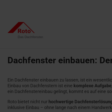
Skip
to
the
main
content.
Wir begleiten Sie
Alle Dachfenster
Alle Dachtreppen
Service
Dachprofis
Smart H
Alle bes
Alle Fla
Dachfenster einbauen: Der
Klapp-Schwingfenster
Bodentreppen
Ersatzteilservice
Dachf
Flach
Projekt realisieren
Architekten & Bauwirtschaft
Pflege u
Schwingfenster
Scherentreppen
FAQ
Dacha
Flach
Renovieren mit Roto
Händler
Tageslich
Ein Dachfenster einbauen zu lassen, ist ein wesentli
Feuer
Flachdachfenster
Dachtreppen mit Feuerwiderstand
Kontakt
Rauch
Einbau von Dachfenstern ist eine
komplexe Aufgabe
Lassen Sie sich inspirieren
Campus Seminare
1:1-Aust
ein Dachfenstereinbau gelingt, kommt es auf eine s
Kundendienst beauftragen
Wohn-
Roto bietet nicht nur
hochwertige Dachfensterlösun
Angebot anfordern
Ansprechpartner für Profis
Ansprec
Dachfenster finden
Dachtreppen finden
inklusive Einbau – ohne lange nach einem Handwerk
Campus Seminare