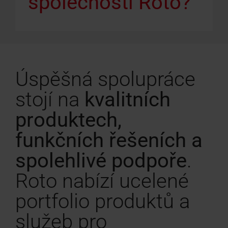
společností Roto?
Úspěšná spolupráce
stojí na
kvalitních
produktech,
funkčních řešeních a
spolehlivé podpoře
.
Roto nabízí ucelené
portfolio produktů a
služeb pro