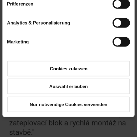
Präferenzen
Analytics & Personalisierung
Marketing
Cookies zulassen
Auswahl erlauben
"Líbí se mi zejména dokonale
sladěné systémové komponenty,
Nur notwendige Cookies verwenden
předmontované montážní úhelníky a
zateplovací blok a rychlá montáž na
stavbě."