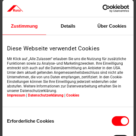
Poskytujeme marketingové a produktové podklady pro
podporu vašeho prodeje – produktové informace,
prospekty, fotografie a další materiály pro přípravu
nabídek, prezentací a komunikaci se zákazníky.
Zustimmung
Details
Über Cookies
Diese Webseite verwendet Cookies
Mit Klick auf „Alle Zulassen“ erlauben Sie uns die Nutzung für zusätzliche
Funktionen sowie zu Analyse- und Marketingzwecken. Ihre Einwilligung
erstreckt sich auch auf die Datenübermittlung an Anbieter in den USA.
Unter dem aktuell geltenden Angemessenheitsbeschluss sind nicht alle
Unternehmen, die von uns Daten empfangen, zertifiziert. In den Cookie-
Einstellungen können Sie Ihre Einwilligung jederzeit widerrufen oder
Reference - co říkají
abstufen. Weitere Informationen zur Datenverarbeitung erhalten Sie in
unserer Datenschutzerklärung.
naši zákazníci
Impressum
|
Datenschutzerklärung
|
Cookies
Einwilligungsauswahl
Erforderliche Cookies