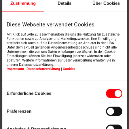
Zustimmung
Details
Über Cookies
Diese Webseite verwendet Cookies
Mit Klick auf „Alle Zulassen“ erlauben Sie uns die Nutzung für zusätzliche
Funktionen sowie zu Analyse- und Marketingzwecken. Ihre Einwilligung
RotoQ Q4 Wood
erstreckt sich auch auf die Datenübermittlung an Anbieter in den USA.
Unter dem aktuell geltenden Angemessenheitsbeschluss sind nicht alle
Unternehmen, die von uns Daten empfangen, zertifiziert. In den Cookie-
ke stažení na
Einstellungen können Sie Ihre Einwilligung jederzeit widerrufen oder
abstufen. Weitere Informationen zur Datenverarbeitung erhalten Sie in
unserer Datenschutzerklärung.
Impressum
|
Datenschutzerklärung
|
Cookies
Einwilligungsauswahl
Erforderliche Cookies
Okna pro ploché střechy OnTop
Präferenzen
ke stažení
Analytics & Personalisierung