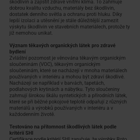
škodlivin a zajistit zdravé vnitřní klima. To zahrnuje
dobrou kvalitu vzduchu, materiály bez škodlivin,
dostatek denního světla a ochranu proti hluku. Díky
lepší izolaci a utěsnění je stále důležitější zamezit
výskytu škodlivin ve stavebních materiálech, protože ty
již nemohou unikat.
Význam těkavých organických látek pro zdravé
bydlení
Zvláštní pozornost je věnována těkavým organickým
sloučeninám (VOC), těkavým organickým
sloučeninám, které se nacházejí v mnoha materiálech
používaných v interiéru a mohou být zdraví škodlivé.
Nacházejí se například v barvách, tapetách,
podlahových krytinách a nábytku. Tyto sloučeniny
zahrnují širokou škálu syntetických a přírodních látek,
které se při běžné pokojové teplotě odpařují z různých
materiálů a výrobků používaných v interiéru a v
každodenním životě.
Testováno na přítomnost škodlivých látek podle
kritérií SHI
Certifikace podle kritérií SHI zaručuje, že výrobky Roto