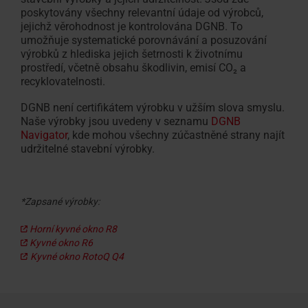
poskytovány všechny relevantní údaje od výrobců,
jejichž věrohodnost je kontrolována DGNB. To
umožňuje systematické porovnávání a posuzování
výrobků z hlediska jejich šetrnosti k životnímu
prostředí, včetně obsahu škodlivin, emisí CO₂ a
recyklovatelnosti.
DGNB není certifikátem výrobku v užším slova smyslu.
Naše výrobky jsou uvedeny v seznamu
DGNB
Navigator
, kde mohou všechny zúčastněné strany najít
udržitelné stavební výrobky.
*Zapsané výrobky:
Horní kyvné okno R8
Kyvné okno R6
Kyvné okno RotoQ Q4