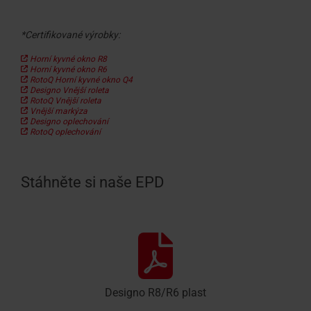
*Certifikované výrobky:
Horní kyvné okno R8
Horní kyvné okno R6
RotoQ Horní kyvné okno Q4
Designo Vnější roleta
RotoQ Vnější roleta
Vnější markýza
Designo oplechování
RotoQ oplechování
Stáhněte si naše EPD
Designo R8/R6 plast