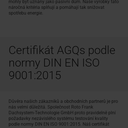
mohly být uznány jako pasivní dům. Naše výrobky tato
Vyhledávač
Fasádní
náročná kritéria splňují a pomáhají tak snižovat
Ke stažení
Sháníte
Vnitřní doplňky
Servisní a reklamační f
Přehled seminářů
Sháníte
100% plast
Vnější dopl
FAQ - často
Zákaznický
spotřebu energie.
montážních
okno
Vybrat
Technické údaje, ceníky, brožury
řemeslníka?
Potřebujete vyřešit prob
V RotoCampus
řemeslníka?
Originál od
Vše o střeš
Pro střešní
střešní
firem
pro
a další informace
Použijte
výrobkem Roto?
Použijte
okno
napojení
náš
náš
Školení
vyhledávač
vyhledávač
Příslušenství a napojovací produkty
Roto
Certifikát AGQs podle
doporučených
doporučených
Doplňky pro střešní okna
montážních
montážních
normy DIN EN ISO
firem
firem
9001:2015
Důvěra našich zákazníků a obchodních partnerů je pro
nás velmi důležitá. Společnost Roto Frank
Dachsystem-Technologie GmbH proto pravidelně plní
požadavky nezávislého systému testování kvality
podle normy DIN EN ISO 9001:2015. Náš certifikát