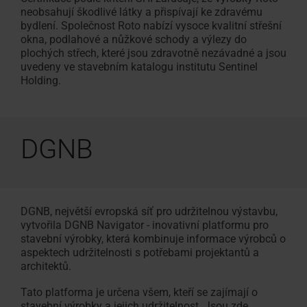
neobsahují škodlivé látky a přispívají ke zdravému
bydlení. Společnost Roto nabízí vysoce kvalitní střešní
okna, podlahové a nůžkové schody a výlezy do
plochých střech, které jsou zdravotně nezávadné a jsou
uvedeny ve stavebním katalogu institutu Sentinel
Holding.
DGNB
DGNB, největší evropská síť pro udržitelnou výstavbu,
vytvořila DGNB Navigator - inovativní platformu pro
stavební výrobky, která kombinuje informace výrobců o
aspektech udržitelnosti s potřebami projektantů a
architektů.
Tato platforma je určena všem, kteří se zajímají o
stavební výrobky a jejich udržitelnost. Jsou zde