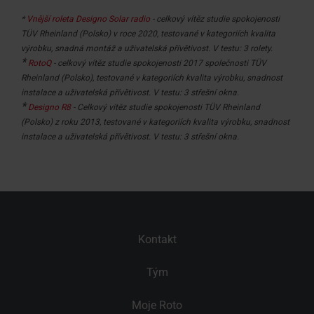
*
Vnější roleta Designo Solar radio
- celkový vítěz studie spokojenosti
TÜV Rheinland (Polsko) v roce 2020, testované v kategoriích kvalita
výrobku, snadná montáž a uživatelská přívětivost.
V testu: 3 rolety
.
*
RotoQ
- celkový vítěz studie spokojenosti 2017 společnosti TÜV
Rheinland (Polsko), testované v kategoriích kvalita výrobku, snadnost
instalace a uživatelská přívětivost.
V testu: 3 střešní okna
.
*
Designo R8
- Celkový vítěz studie spokojenosti TÜV Rheinland
(Polsko) z roku 2013, testované v kategoriích kvalita výrobku, snadnost
instalace a uživatelská přívětivost. V testu: 3 střešní okna.
Kontakt
Tým
Moje Roto