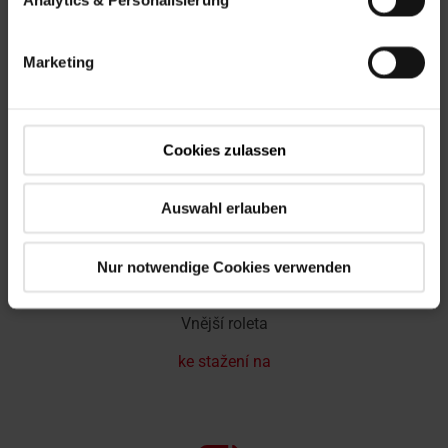
Marketing
Venkovní markýza
Cookies zulassen
Markýza ke stažení
Auswahl erlauben
Nur notwendige Cookies verwenden
Vnější roleta
ke stažení na