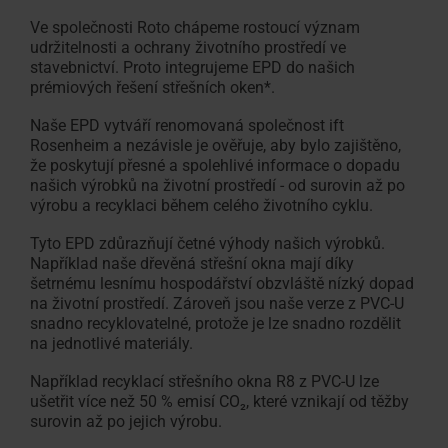
Ve společnosti Roto chápeme rostoucí význam
udržitelnosti a ochrany životního prostředí ve
stavebnictví. Proto integrujeme EPD do našich
prémiových řešení střešních oken*.
Naše EPD vytváří renomovaná společnost ift
Rosenheim a nezávisle je ověřuje, aby bylo zajištěno,
že poskytují přesné a spolehlivé informace o dopadu
našich výrobků na životní prostředí - od surovin až po
výrobu a recyklaci během celého životního cyklu.
Tyto EPD zdůrazňují četné výhody našich výrobků.
Například naše dřevěná střešní okna mají díky
šetrnému lesnímu hospodářství obzvláště nízký dopad
na životní prostředí. Zároveň jsou naše verze z PVC-U
snadno recyklovatelné, protože je lze snadno rozdělit
na jednotlivé materiály.
Například recyklací střešního okna R8 z PVC-U lze
ušetřit více než 50 % emisí CO₂, které vznikají od těžby
surovin až po jejich výrobu.