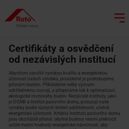
Skip
to
the
main
Tog
content.
Me
Certifikáty a osvědčení
od nezávislých institucí
Všechna střešní okna
Služby
Proč spolupracovat s Roto?
Jsme s vámi
Doplňková okna
Chytrá domácnost
Výklopné/kyvné
Servisní
Výlez
Renovace s Roto
Architekti a projektanti
Péče o střešní okna
Abychom zaručili vysokou kvalitu a energetickou
okno
a
na
účinnost našich výrobků, pravidelně je podrobujeme
přísným testům. Přikládáme velký význam
reklamační
střechu
Inspirace
Prodejci
Simulátor denního světla
udržitelnému rozvoji, a přispíváme tak k optimalizaci
Kyvné
formulář
ekologické rovnováhy budov. Nezávislé instituty, jako
okno
Okno
Vyhledávač realizačních firem
Semináře na kampusu
je DGNB a Institut pasivního domu, posuzují naše
Poptávka
pro
výrobky podle různých kritérií udržitelnosti, včetně
Výsuvně
energetické účinnosti. Kritéria Institutu pasivního domu
náhradních
odvod
Kontakty
Vyžádat
Kontaktní
jsou obzvláště přísná: obytné budovy nesmí překročit
kyvné
dílů
kouře
nabídku
osoba pro
určité mezní hodnoty energetické náročnosti, aby
okno
profesionály