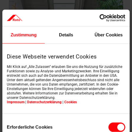
Zustimmung
Details
Über Cookies
Diese Webseite verwendet Cookies
Mit Klick auf „Alle Zulassen“ erlauben Sie uns die Nutzung für zusätzliche
Funktionen sowie zu Analyse- und Marketingzwecken. Ihre Einwilligung
erstreckt sich auch auf die Datenübermittlung an Anbieter in den USA.
Unter dem aktuell geltenden Angemessenheitsbeschluss sind nicht alle
Unternehmen, die von uns Daten empfangen, zertifiziert. In den Cookie-
Czechówka, Polsko
Einstellungen können Sie Ihre Einwilligung jederzeit widerrufen oder
abstufen. Weitere Informationen zur Datenverarbeitung erhalten Sie in
Skutečný ráj pro milovníky
unserer Datenschutzerklärung.
Impressum
|
Datenschutzerklärung
|
Cookies
přírody
Dnes vám představujeme krásný rodinný dům v
Einwilligungsauswahl
idylické vesničce Czechówka, který je dokonale
Erforderliche Cookies
zasazen do klidného přírodního prostředí, v