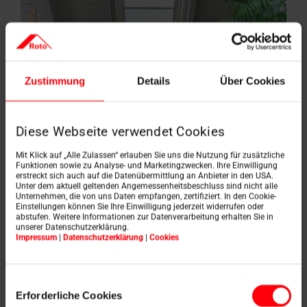
Zustimmung
Details
Über Cookies
Diese Webseite verwendet Cookies
Mit Klick auf „Alle Zulassen“ erlauben Sie uns die Nutzung für zusätzliche
Funktionen sowie zu Analyse- und Marketingzwecken. Ihre Einwilligung
erstreckt sich auch auf die Datenübermittlung an Anbieter in den USA.
Unter dem aktuell geltenden Angemessenheitsbeschluss sind nicht alle
Unternehmen, die von uns Daten empfangen, zertifiziert. In den Cookie-
Czechówka, Polsko
Einstellungen können Sie Ihre Einwilligung jederzeit widerrufen oder
abstufen. Weitere Informationen zur Datenverarbeitung erhalten Sie in
Skutečný ráj pro milovníky
unserer Datenschutzerklärung.
Impressum
|
Datenschutzerklärung
|
Cookies
přírody
Dnes vám představujeme krásný rodinný dům v
Einwilligungsauswahl
idylické vesničce Czechówka, který je dokonale
Erforderliche Cookies
zasazen do klidného přírodního prostředí, v