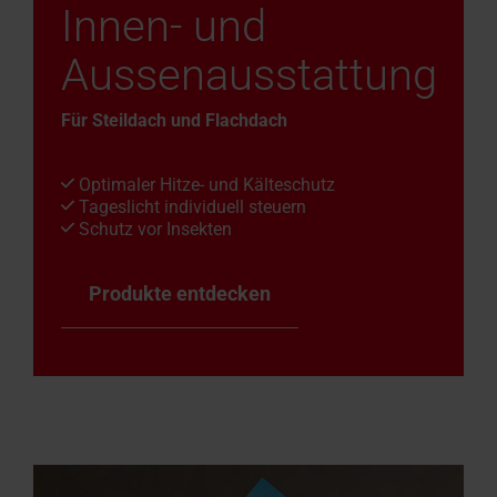
Innen- und
Aussenausstattung
Für Steildach und Flachdach
Optimaler Hitze- und Kälteschutz
Tageslicht individuell steuern
Schutz vor Insekten
Produkte entdecken