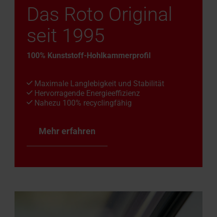
Das Roto Original
seit 1995
100% Kunststoff-Hohlkammerprofil
Maximale Langlebigkeit und Stabilität
Hervorragende Energieeffizienz
Nahezu 100% recyclingfähig
Mehr erfahren