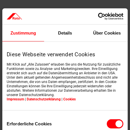
Beim Dachbodenausbau können Sie natürlich neben
Dachfenstern auch
Fassadenfenster
mit einer Gaube
integrieren. Achten Sie bei der Planung der Fenster
darauf, dass Sie ausreichend Licht in jedem Raum
Zustimmung
Details
Über Cookies
haben.
Sind im Dachgeschoss bereits alte
Dachfenster
, die
aus energetischen Gründen ausgetauscht werden
Diese Webseite verwendet Cookies
sollten? Oder möchten Sie beim Dachausbau zum
ersten Mal Dachfenster integrieren? Dann machen Sie
Mit Klick auf „Alle Zulassen“ erlauben Sie uns die Nutzung für zusätzliche
dies
am besten zuerst.
Denn das hat einige Vorteile:
Funktionen sowie zu Analyse- und Marketingzwecken. Ihre Einwilligung
erstreckt sich auch auf die Datenübermittlung an Anbieter in den USA.
Unter dem aktuell geltenden Angemessenheitsbeschluss sind nicht alle
Unternehmen, die von uns Daten empfangen, zertifiziert. In den Cookie-
Der neue Fussboden bleibt unversehrt
Einstellungen können Sie Ihre Einwilligung jederzeit widerrufen oder
Wenn Sie erst die Dachfenster einbauen
abstufen. Weitere Informationen zur Datenverarbeitung erhalten Sie in
unserer Datenschutzerklärung.
und dann die Dachdämmung, nutzen Sie
Impressum
|
Datenschutzerklärung
|
Cookies
nur so viel Dämmmaterial wie wirklich nötig
Sie haben bei den restlichen Arbeiten direkt
Einwilligungsauswahl
mehr Licht
Erforderliche Cookies