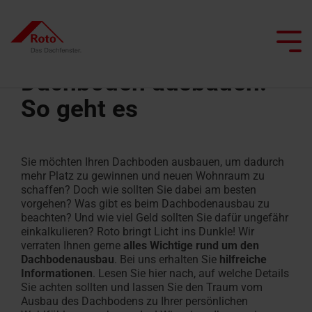
Skip
to
the
Tog
main
Me
content.
Dachboden ausbauen:
So geht es
Alle Dachfenster
Alle Dachtreppen
Service
Wir begleiten Sie
Dachprofis
Alle besonderen Anwendungsfenster
Alle Flachdachausstiege
Smart Home
Alle Kniestocktüren
Sie möchten Ihren Dachboden ausbauen, um dadurch
Klapp-
Bodentreppen
Ersatzteilservice
Dachfenster
Flachdachausstiege
Projekt realisieren
Architekten & Bauwirtschaft
Pflege und Wartung
mehr Platz zu gewinnen und neuen Wohnraum zu
Schwingfenster
mit
schaffen? Doch wie sollten Sie dabei am besten
Scherentreppen
FAQ
Flachdachausstiege
vorgehen? Was gibt es beim Dachbodenausbau zu
Heizfunktion
Händler
Renovieren mit Roto
Tageslichtberater
beachten? Und wie viel Geld sollten Sie dafür ungefähr
Schwingfenster
mit
einkalkulieren? Roto bringt Licht ins Dunkle! Wir
Dachtreppen
Kontakt
Dachausstiegsfenster
Feuerwiderstand
Lassen Sie sich inspirieren
Campus Seminare
verraten Ihnen gerne
alles Wichtige rund um den
Flachdachfenster
mit
Dachbodenausbau
. Bei uns erhalten Sie
hilfreiche
Serviceanfrage
Feuerwiderstand
Rauchabzugsfenster
Informationen
. Lesen Sie hier nach, auf welche Details
Handwerker finden
Ansprechpartner
Ansprechpartner
erfassen
Sie achten sollten und lassen Sie den Traum vom
für Profis
Dachfenster
für Profis
Ausbau des Dachbodens zu Ihrer persönlichen
Wohn-
finden
Dachtreppen