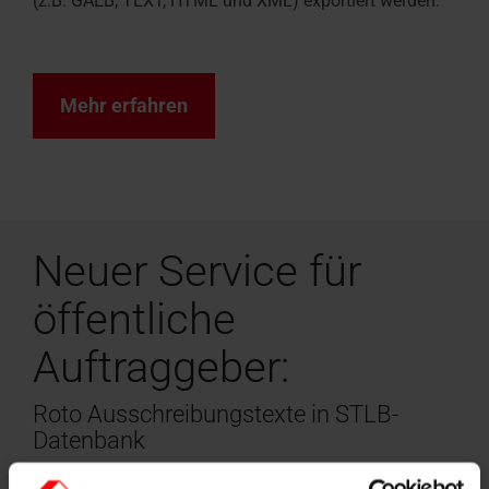
(z.B. GAEB, TEXT, HTML und XML) exportiert werden.
Mehr erfahren
Neuer Service für
öffentliche
Auftraggeber:
Roto Ausschreibungstexte in STLB-
Datenbank