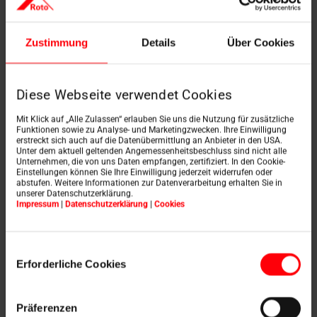
Roto ist mit 160 Produkten in die Datenbank von STLB-
Bau online (Standardleistungsbuch für das Bauwesen)
aufgenommen worden. Die Plattform umfasst mehr
Zustimmung
Details
Über Cookies
als 1 Million Ausschreibungstexte aus 70 Gewerken
und stellt sie ihren Nutzern zur Weiterverwendung zur
Verfügung. Öffentliche Auftraggeber und
Wohnungsunternehmen aus ganz Deutschland nutzen
Diese Webseite verwendet Cookies
die Website, um rechts- und compliancekonforme,
herstellerneutrale Ausschreibungstexte zu erstellen,
Mit Klick auf „Alle Zulassen“ erlauben Sie uns die Nutzung für zusätzliche
Funktionen sowie zu Analyse- und Marketingzwecken. Ihre Einwilligung
ohne auf Spezifität verzichten zu müssen.
erstreckt sich auch auf die Datenübermittlung an Anbieter in den USA.
Unter dem aktuell geltenden Angemessenheitsbeschluss sind nicht alle
Dafür übersetzt ein Algorithmus die umfassenden
Unternehmen, die von uns Daten empfangen, zertifiziert. In den Cookie-
Einstellungen können Sie Ihre Einwilligung jederzeit widerrufen oder
Produktinformationen der Roto Dachfenster-Modelle in
abstufen. Weitere Informationen zur Datenverarbeitung erhalten Sie in
allgemein formulierte und rechtlich zulässige, aber
unserer Datenschutzerklärung.
hoch detaillierte Formulierungen, die direkt in
Impressum
|
Datenschutzerklärung
|
Cookies
Ausschreibungen übernommen werden können. Nutzer
können online über den Mustervorlagen-Katalog ganz
einfach darauf zugreifen. Anschliessend kann man
Einwilligungsauswahl
aus der Ausschreibung über STLB-Bau online wieder
Erforderliche Cookies
auf das ursprünglich eingetragene, vom Auftraggeber
geforderte Produkt schliessen.
Präferenzen
Durch die Aufnahme in die Datenbank von STLB-Bau