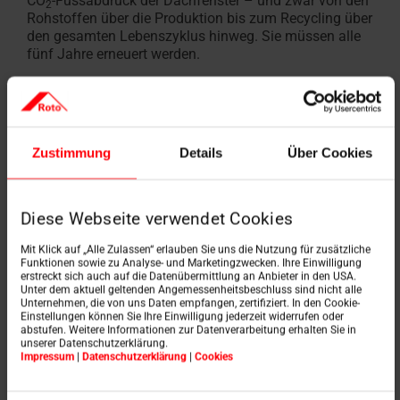
CO
-Fussabdruck der Dachfenster – und zwar von den
2
Rohstoffen über die Produktion bis zum Recycling über
den gesamten Lebenszyklus hinweg. Sie müssen alle
fünf Jahre erneuert werden.
Sowohl beim Roto Designo R6 Schwingfenster als
auch beim Roto Designo R8 Klapp-Schwingfenster und
Zustimmung
Details
Über Cookies
beim RotoQ Schwingfenster Q4 unterstreichen die
erhobenen Werte zahlreiche Produktvorteile. So weisen
Roto Holz-Dachfenster aufgrund nachhaltiger
Forstwirtschaft besonders niedrige Umweltwirkungen
Diese Webseite verwendet Cookies
auf. Darüber hinaus sind die Kunststoff-Ausführungen
gut in einzelne Materialien trenn- und somit sehr gut
Mit Klick auf „Alle Zulassen“ erlauben Sie uns die Nutzung für zusätzliche
Funktionen sowie zu Analyse- und Marketingzwecken. Ihre Einwilligung
recycelbar.
erstreckt sich auch auf die Datenübermittlung an Anbieter in den USA.
Unter dem aktuell geltenden Angemessenheitsbeschluss sind nicht alle
Unternehmen, die von uns Daten empfangen, zertifiziert. In den Cookie-
Einstellungen können Sie Ihre Einwilligung jederzeit widerrufen oder
abstufen. Weitere Informationen zur Datenverarbeitung erhalten Sie in
Die EPDs zu den geprüften Roto Dachfenstern finden
unserer Datenschutzerklärung.
Interessierte zum Download
hier
. Auch auf
Impressum
|
Datenschutzerklärung
|
Cookies
ÖKOBAUDAT
, der Plattform des Bundesministeriums
für Wohnen, Stadtentwicklung und Bauwesen