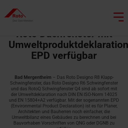
Skip
to
the
Tog
main
Me
content.
Roto Dachfenster mit
Umweltproduktdeklaratio
EPD verfügbar
Alle Dachfenster
Alle Dachtreppen
Service
Wir begleiten Sie
Dachprofis
Alle besonderen Anwendungsfenster
Alle Flachdachausstiege
Smart Home
Alle Kniestocktüren
Klapp-
Bodentreppen
Ersatzteilservice
Dachfenster
Flachdachausstiege
Projekt realisieren
Architekten & Bauwirtschaft
Pflege und Wartung
Schwingfenster
mit
Bad Mergentheim
– Das Roto Designo R8 Klapp-
Scherentreppen
FAQ
Flachdachausstiege
Schwingfenster, das Roto Designo R6 Schwingfenster
Heizfunktion
Händler
Renovieren mit Roto
Tageslichtberater
und das RotoQ Schwingfenster Q4 sind ab sofort mit
Schwingfenster
mit
der Umweltdeklaration nach DIN EN ISO-Norm 14025
Dachtreppen
Kontakt
Dachausstiegsfenster
Feuerwiderstand
Lassen Sie sich inspirieren
Campus Seminare
und EN 15804+A2 verfügbar. Mit der sogenannten EPD
Flachdachfenster
mit
(Environmental Product Declaration) ist es für Planer,
Serviceanfrage
Feuerwiderstand
Rauchabzugsfenster
Architekten und Bauherren noch einfacher, die
Handwerker finden
Ansprechpartner
Ansprechpartner
erfassen
Umweltbilanz eines Gebäudes zu berechnen und bei
für Profis
Dachfenster
für Profis
Bauvorhaben Vorschriften von QNG oder DGNB zu
Wohn-
finden
Dachtreppen