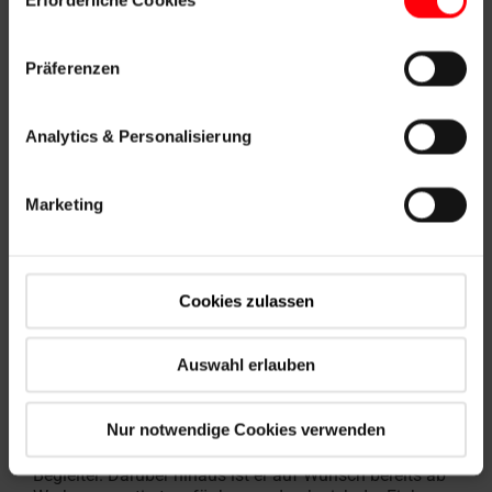
Präferenzen
Analytics & Personalisierung
Marketing
Cookies zulassen
Die optimale Ergänzung: Faltstore für
Flachdachfenster
Auswahl erlauben
Mit dem
Roto OnTop Faltstore
erhalten Sie eine
praktische Lösung für Ihr Flachdachfenster. Ob es um
Nur notwendige Cookies verwenden
Sonnenschutz, Sichtschutz oder die perfekte
Lichtregulierung geht – der Faltstore ist Ihr perfekter
Begleiter. Darüber hinaus ist er auf Wunsch bereits ab