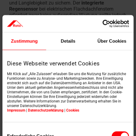
und Langlebigkeit zu sichern. Der
integrierte
Regensensor
bei elektrischen Flachdachfenstern
erfordert zwar keine aufwendige Wartung, sollte jedoch
im Rahmen der regelmässigen Fensterwartung
gereinigt werden. Schmutzablagerungen können sonst
die Funktion des Sensors beeinträchtigen. Somit
schliesst der Regensensor das Fenster bei
Zustimmung
Details
Über Cookies
Niederschlag zuverlässig und bietet so einen
praktischen Zusatzschutz für Ihr Zuhause
. Auch
Ersatzteile und Zubehör
sind problemlos verfügbar,
Diese Webseite verwendet Cookies
falls Anpassungen oder Reparaturen notwendig
werden.
Mit Klick auf „Alle Zulassen“ erlauben Sie uns die Nutzung für zusätzliche
Funktionen sowie zu Analyse- und Marketingzwecken. Ihre Einwilligung
erstreckt sich auch auf die Datenübermittlung an Anbieter in den USA.
Unter dem aktuell geltenden Angemessenheitsbeschluss sind nicht alle
Unternehmen, die von uns Daten empfangen, zertifiziert. In den Cookie-
Einstellungen können Sie Ihre Einwilligung jederzeit widerrufen oder
abstufen. Weitere Informationen zur Datenverarbeitung erhalten Sie in
unserer Datenschutzerklärung.
Impressum
|
Datenschutzerklärung
|
Cookies
Einwilligungsauswahl
Erforderliche Cookies