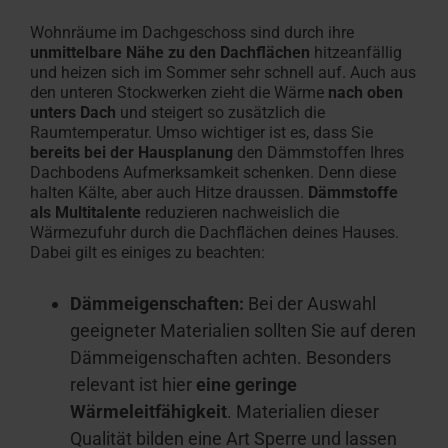
Wohnräume im Dachgeschoss sind durch ihre
unmittelbare Nähe zu den Dachflächen
hitzeanfällig
und heizen sich im Sommer sehr schnell auf. Auch aus
den unteren Stockwerken zieht die Wärme
nach oben
unters Dach
und steigert so zusätzlich die
Raumtemperatur. Umso wichtiger ist es, dass Sie
bereits bei der Hausplanung
den Dämmstoffen Ihres
Dachbodens Aufmerksamkeit schenken. Denn diese
halten
Kälte
, aber auch Hitze draussen.
Dämmstoffe
als Multitalente
reduzieren nachweislich d
ie
Wärme
zufuhr
durch
die
Dachflächen
deines Hauses.
Dabei gilt es
einige
s
zu beachten
:
Dämmeigenschaften:
Bei der Auswahl
geeigneter Materialien sollten Sie auf deren
Dämmeigenschaften achten. Besonders
relevant ist hier
eine geringe
Wärmeleitfähigkeit
. Materialien dieser
Qualität bilden eine Art Sperre und lassen