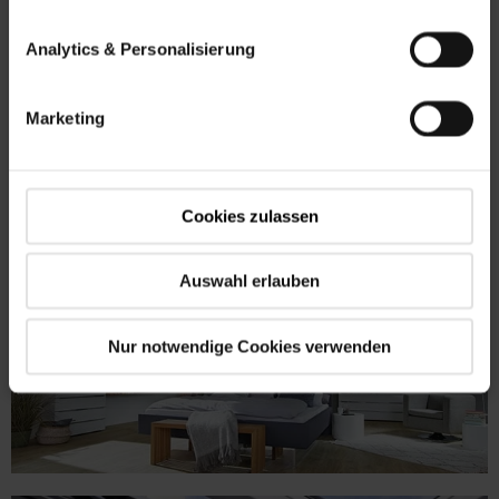
Sommer wie im Winter Ihre Fenster, um
mindestens 10 Minuten
zu lüften. In heissen
Analytics & Personalisierung
Sommermonaten darf es morgens auch gerne
länger sein. Die Fenster nur zu kippen, ist dabei
nicht besonders effizient, am besten öffnen Sie
diese so weit wie möglich.
Marketing
Cookies zulassen
Auswahl erlauben
Nur notwendige Cookies verwenden