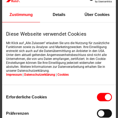
Kühlen basiert auf dem Prinzip, Wärme in Kälte
Zustimmung
Details
Über Cookies
umzuwandeln bzw. diese am besten erst gar nicht
zuzulassen. Deshalb sollten Sie an hitzigen
Sommertagen
tagsüber Fenster und Türen
geschlossen
halten und nur früh am Morgen bzw.
Diese Webseite verwendet Cookies
spätabends grosszügig lüften. Sorgen Sie dabei für
reichlich Durchzug
. So gelangt die k
alte Luft vom
Mit Klick auf „Alle Zulassen“ erlauben Sie uns die Nutzung für zusätzliche
Funktionen sowie zu Analyse- und Marketingzwecken. Ihre Einwilligung
Keller bis ins Dachgeschoss
– insgesamt erhalten Sie
erstreckt sich auch auf die Datenübermittlung an Anbieter in den USA.
so erträglichere Raumtemperaturen.
Unter dem aktuell geltenden Angemessenheitsbeschluss sind nicht alle
Unternehmen, die von uns Daten empfangen, zertifiziert. In den Cookie-
Einstellungen können Sie Ihre Einwilligung jederzeit widerrufen oder
abstufen. Weitere Informationen zur Datenverarbeitung erhalten Sie in
unserer Datenschutzerklärung.
Impressum
|
Datenschutzerklärung
|
Cookies
Gut zu wissen:
Frische Luft ist gesund. Richtig
lüften
hilft, verbrauchte Raumluft sowie
Einwilligungsauswahl
schädliche Luftbestandteile zu beseitigen –
Erforderliche Cookies
ganz nebenbei vermeiden Sie auch noch
Schimmelbildung
in Ihren Räumen. Lüften Sie
quer, so beschleunigt sich der Luftaustausch
Präferenzen
sogar. Als Faustregel gilt: Öffnen Sie im