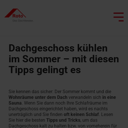
Skip
to
the
Tog
main
Me
content.
Dachgeschoss kühlen
im Sommer
– mit diesen
Alle Dachfenster
Alle Dachtreppen
Service
Wir begleiten Sie
Dachprofis
Alle besonderen Anwendungsfenster
Alle Flachdachausstiege
Smart Home
Alle Kniestocktüren
Tipps gelingt es
Klapp-
Bodentreppen
Ersatzteilservice
Dachfenster
Flachdachausstiege
Projekt realisieren
Architekten & Bauwirtschaft
Pflege und Wartung
Schwingfenster
mit
Scherentreppen
FAQ
Flachdachausstiege
Heizfunktion
Händler
Renovieren mit Roto
Tageslichtberater
Schwingfenster
mit
Sie kennen das sicher: Der Sommer kommt und die
Dachtreppen
Kontakt
Wohnräume unter dem Dach
verwandeln sich
in eine
Dachausstiegsfenster
Feuerwiderstand
Lassen Sie sich inspirieren
Campus Seminare
Flachdachfenster
mit
Sauna
. Wenn Sie dann noch Ihre Schlafräume
im
Serviceanfrage
Dachgeschoss
eingerichtet haben, wird es nachts
Feuerwiderstand
Rauchabzugsfenster
Handwerker finden
Ansprechpartner
unerträglich und Sie finden
oft keinen Schlaf
. Lesen
Ansprechpartner
erfassen
für Profis
Dachfenster
Sie hier die besten
Tipps und Tricks
,
um
das
für Profis
Wohn-
finden
Dachgeschoss
kalt zu halten
bzw. von vorneherein
für
Dachtreppen