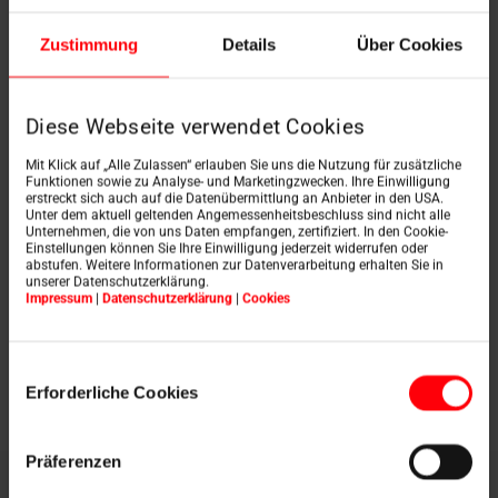
Zustimmung
Details
Über Cookies
Das barrierefreie und barrierearme Wohnen wird zudem
unterstützt durch Ausstattung wie
den
Aussenrollladen
oder die
Aussenmarkise
. Sie
schützen zuverlässig vor
Sonne und Hitze ebenso wie
Diese Webseite verwendet Cookies
vor Kälte
und werden wahlweise
elektrisch, per Funk
oder per Solar
betrieben und
per Handsender oder
Mit Klick auf „Alle Zulassen“ erlauben Sie uns die Nutzung für zusätzliche
Schalter
bedient.
Funktionen sowie zu Analyse- und Marketingzwecken. Ihre Einwilligung
erstreckt sich auch auf die Datenübermittlung an Anbieter in den USA.
Unter dem aktuell geltenden Angemessenheitsbeschluss sind nicht alle
Bei Bedarf lassen sie sich auch so programmieren,
Unternehmen, die von uns Daten empfangen, zertifiziert. In den Cookie-
dass sie zum Beispiel
bei Sonnenuntergang oder bei
Einstellungen können Sie Ihre Einwilligung jederzeit widerrufen oder
Erreichen bestimmter Temperaturen automatisch
abstufen. Weitere Informationen zur Datenverarbeitung erhalten Sie in
unserer Datenschutzerklärung.
schliessen
. Wer Räume zudem abdunkeln und vor
Impressum
|
Datenschutzerklärung
|
Cookies
unerwünschten Blicken schützen möchte, setzt darüber
hinaus auf das elektrische
Verdunkelungsrollo
,
den
Faltstore
oder auf die
Jalousette
.
Einwilligungsauswahl
Erforderliche Cookies
Präferenzen