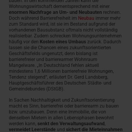
bauen. In den kommenden Jahren kann die
Wohnungswirtschaft dementsprechend mit einer
enormen Nachfrage an Um- und Neubauten
rechnen.
Doch während Barrierefreiheit im
Neubau
immer mehr
zum Standard wird, ist sie im Bestand aufgrund der
vorhandenen Bausubstanz oftmals nicht vollständig
realisierbar. Zudem schrecken Wohnungsunternehmen
häufig vor den
Kosten eines Umbaus
zurück. Dadurch
lassen sie die Chancen eines zukunftsorientierten
Geschäftsfelds ungenutzt, denn bislang ist
barrierefreier und barrierearmer Wohnraum
Mangelware. „In Deutschland fehlen aktuell
mindestens 1,6 Millionen barrierefreie Wohnungen,
Tendenz steigend“, erläutert Dr. Gerd Landsberg,
Hauptgeschäftsführer des Deutschen Städte- und
Gemeindebundes (DStGB).
In Sachen Nachhaltigkeit und Zukunftsorientierung
macht es Sinn, barrierefrei oder barrierearm zu bauen
bzw. umzubauen. Denn eine Immobilie, die von
denselben Mietern in allen Lebensphasen bewohnt
werden kann,
senkt den Verwaltungsaufwand
,
vermeidet Leerstände
und
sichert die Mieteinnahmen