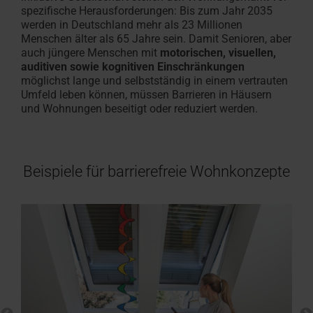
Angebot
Karriere
Fassadenanschluss­
finden
spezifische Herausforderungen: Bis zum Jahr 2035
anfordern
bei
Handwerker in der Nähe finden
Download-Bereich
Handwerker in der Nähe
Sonnenschutz & Rollos f
Serviceanfrage erfasse
Serviceanfrage erfasse
100% Kunst
Sonnenschut
Masstreppe
Häufige Fr
RotoCampu
werden in Deutschland mehr als 23 Millionen
fenster
Menschen älter als 65 Jahre sein. Damit Senioren, aber
Roto
Roto macht's möglich!
Dachfenster und -treppen
Roto macht's möglich!
innen
Für Dachfenster & Ausst
Dachfenster & Ausstattu
Hohlkamme
aussen
In 3 Schrit
Rund um Ro
Jetzt anme
auch jüngere Menschen mit
motorischen, visuellen,
Zubehör und Anschlussprodukte
Das Origina
auditiven sowie kognitiven Einschränkungen
möglichst lange und selbstständig in einem vertrauten
Dachfenster Ausstattung
Umfeld leben können, müssen Barrieren in Häusern
und Wohnungen beseitigt oder reduziert werden.
Beispiele für barrierefreie Wohnkonzepte