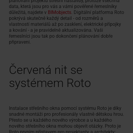
plánování projektu střešní nástavby, protože všechna
data, která jsou pro vás a vámi pověřené řemeslníky
důležitá, najdete v
BIMobjects
. Digitální platforma Roto
pokrývá skutečně každý detail - od rozměrů a
vlastností materiálů až po zasklení, elektrické přípojky
a kování - a je pravidelně aktualizována. Vaši
řemeslníci jsou tak po dokončení plánování dobře
připraveni.
Červená nit se
systémem Roto
Instalace střešního okna pomocí systému Roto je díky
snadné montáži pro profesionály vlastně dětskou hrou.
Přesto se u každého nového výrobce a u každého
nového střešního okna mohou objevit otázky. Proto je
Roto prvním přístavem pro projektanty a architekty: