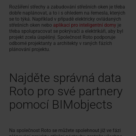
Vyhledávač
Fasádní
Rozšíření střechy a zabudování střešních oken je třeba
Ke stažení
Sháníte
Vnitřní doplňky
Servisní a reklamační f
Přehled seminářů
Sháníte
100% plast
Vnější dopl
FAQ - často
Zákaznický
dobře naplánovat, a to i s ohledem na řemesla, kterých
montážních
okno
Vybrat
Technické údaje, ceníky, brožury
řemeslníka?
Potřebujete vyřešit prob
V RotoCampus
řemeslníka?
Originál od
Vše o střeš
Pro střešní
se to týká.
Například
v případě elektricky ovládaných
střešní
firem
pro
střešních oken nebo
aplikací pro inteligentní domy
je
a další informace
Použijte
výrobkem Roto?
Použijte
okno
napojení
třeba spolupracovat se pokrývači a elektrikáři, aby byl
náš
náš
Školení
projekt zcela úspěšný. Společnost Roto podporuje
vyhledávač
vyhledávač
odborné projektanty a architekty v raných fázích
Příslušenství a napojovací produkty
Roto
plánování projektu.
doporučených
doporučených
Doplňky pro střešní okna
montážních
montážních
firem
firem
Najděte správná data
Roto pro své partnery
pomocí BIMobjects
Na společnost Roto se můžete spolehnout již ve fázi