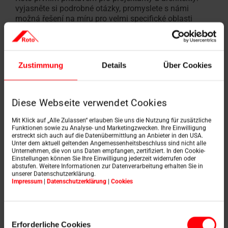
vyjasněte si podrobné otázky, promyslete s námi
možná řešení na míru pro velmi specifické oblasti
použití, shromážděte všechny informace potřebné pro
dokonalou integraci do inteligentního domu - a pak je
předejte různým zúčastněným řemeslníkům. Usnadníte
jim tak práci a vždy najdou pomoc u našich odborníků,
Zustimmung
Details
Über Cookies
pokud jim ještě něco nebude jasné. Pokud si to budete
přát, můžeme dokonce navštívit vaši stavbu a provést
ukázkovou instalaci!
Diese Webseite verwendet Cookies
Mit Klick auf „Alle Zulassen“ erlauben Sie uns die Nutzung für zusätzliche
Funktionen sowie zu Analyse- und Marketingzwecken. Ihre Einwilligung
Když jde do tuhého:
erstreckt sich auch auf die Datenübermittlung an Anbieter in den USA.
Unter dem aktuell geltenden Angemessenheitsbeschluss sind nicht alle
Unternehmen, die von uns Daten empfangen, zertifiziert. In den Cookie-
Síť řemeslníků Roto
Einstellungen können Sie Ihre Einwilligung jederzeit widerrufen oder
abstufen. Weitere Informationen zur Datenverarbeitung erhalten Sie in
unserer Datenschutzerklärung.
Impressum
|
Datenschutzerklärung
|
Cookies
Víme, že se rádi spoléháte na dlouholeté partnery z
oboru. Máte s nimi ty nejlepší zkušenosti a můžete si
Einwilligungsauswahl
být jisti jejich odborností. Ale co když jsou již plně
Erforderliche Cookies