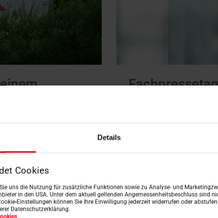
n einem
Fachpressetag 
Gegenwind
tz von 861,1 Mio. Euro
Roto Gruppe erzielt Wa
iche Entwicklung.
Das
europäischen Union un
Details
d Partner: Auf Roto ist
operative Exzellenz / 
Nachfrageschwäche in S
Einstelliges Minus b
det Cookies
n Sie uns die Nutzung für zusätzliche Funktionen sowie zu Analyse- und Marketingzwe
bieter in den USA. Unter dem aktuell geltenden Angemessenheitsbeschluss sind nic
Mehr erfahren
Cookie-Einstellungen können Sie Ihre Einwilligung jederzeit widerrufen oder abstufe
serer Datenschutzerklärung.
ookies