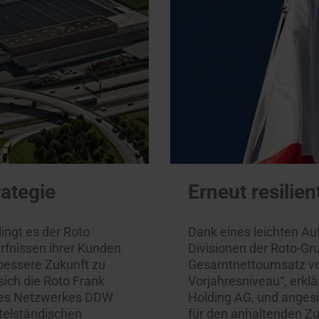
rategie
Erneut resilie
ingt es der Roto
Dank eines leichten Au
rfnissen ihrer Kunden
Divisionen der Roto-G
 bessere Zukunft zu
Gesamtnettoumsatz von 
sich die Roto Frank
Vorjahresniveau“, erklär
g des Netzwerkes DDW
Holding AG, und angesi
ttelständischen
für den anhaltenden Z