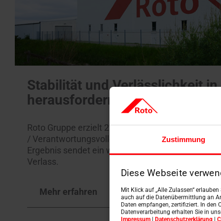
Stabilität und Verlässlichkeit i
herausfordernden Umfeld
Roto Gruppe erzielt 2025 einen Gesamtnettoumsa
/ Verantwortungsvolles Handeln prägt wirtschaftl
Zustimmung
Ergebnis sendet ein wichtiges Signal an Kunden un
Verlass.
Diese Webseite verwen
Mehr erfahren
Mit Klick auf „Alle Zulassen“ erlaube
auch auf die Datenübermittlung an An
Daten empfangen, zertifiziert. In den 
Datenverarbeitung erhalten Sie in un
Impressum
|
Datenschutzerklärung
|
C