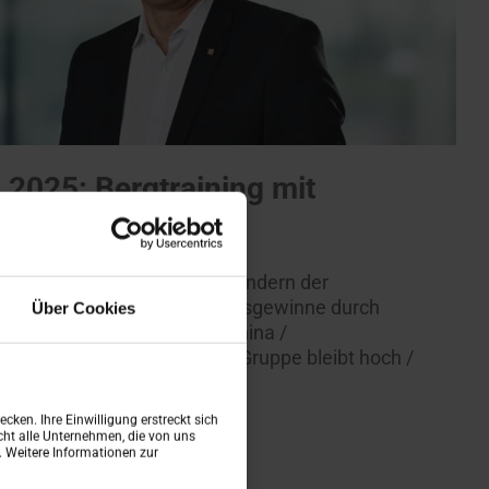
2025: Bergtraining mit
chstum über Markt in den Ländern der
d Nordamerika / Marktanteilsgewinne durch
Über Cookies
Neues Geschäftsmodell für China /
üdamerika / Stabilität der Gruppe bleibt hoch /
eim Gruppennettoumsatz 2025
cken. Ihre Einwilligung erstreckt sich
ht alle Unternehmen, die von uns
n. Weitere Informationen zur