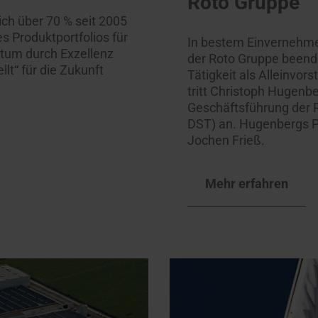
Roto Gruppe
ch über 70 % seit 2005
s Produktportfolios für
In bestem Einvernehme
tum durch Exzellenz
der Roto Gruppe beende
t“ für die Zukunft
Tätigkeit als Alleinvor
tritt Christoph Hugenb
Geschäftsführung der
DST) an. Hugenbergs Po
Jochen Frieß.
Mehr erfahren