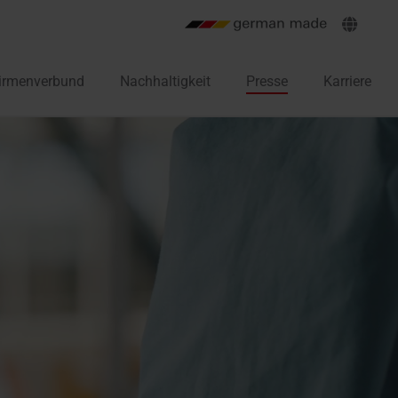
irmenverbund
Nachhaltigkeit
Presse
Karriere
gie (DST)
ologie (FTT)
(RPS)