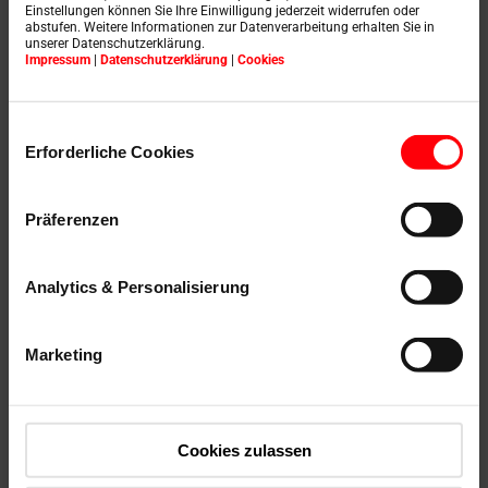
Einstellungen können Sie Ihre Einwilligung jederzeit widerrufen oder
abstufen. Weitere Informationen zur Datenverarbeitung erhalten Sie in
unserer Datenschutzerklärung.
Impressum
|
Datenschutzerklärung
|
Cookies
Roto Fenster- und
Türtechnologie (FTT)
Einwilligungsauswahl
Erforderliche Cookies
Roto FTT verfügt über das
Präferenzen
weltweit beste Know-how zur
Analytics & Personalisierung
Herstellung von Beschlägen und
Dichtungen für Fenster und
Marketing
Türen. Dies ermöglicht
Fensterherstellern, die besten
Cookies zulassen
und kostengünstigsten Fenster