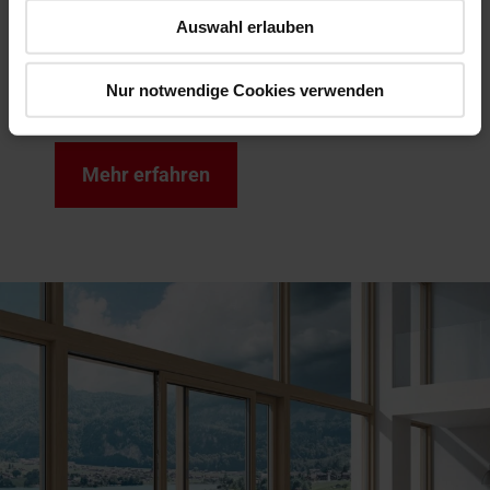
Auswahl erlauben
zu produzieren. Das betrifft
Produkte und Prozesse.
Nur notwendige Cookies verwenden
Mehr erfahren