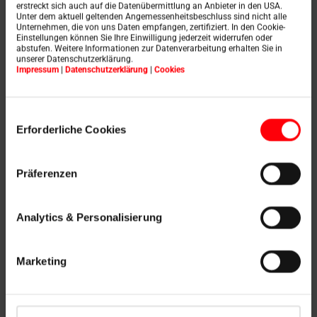
Mehr erfahren
erstreckt sich auch auf die Datenübermittlung an Anbieter in den USA.
Unter dem aktuell geltenden Angemessenheitsbeschluss sind nicht alle
Unternehmen, die von uns Daten empfangen, zertifiziert. In den Cookie-
Einstellungen können Sie Ihre Einwilligung jederzeit widerrufen oder
abstufen. Weitere Informationen zur Datenverarbeitung erhalten Sie in
unserer Datenschutzerklärung.
Impressum
|
Datenschutzerklärung
|
Cookies
Einwilligungsauswahl
Erforderliche Cookies
Ihre Karriere bei Roto
Präferenzen
Bringen Sie Menschen und
Analytics & Personalisierung
Technologien weiter:
Marketing
Roto bietet Ihnen attraktive
Karriere­chancen und vielfältige