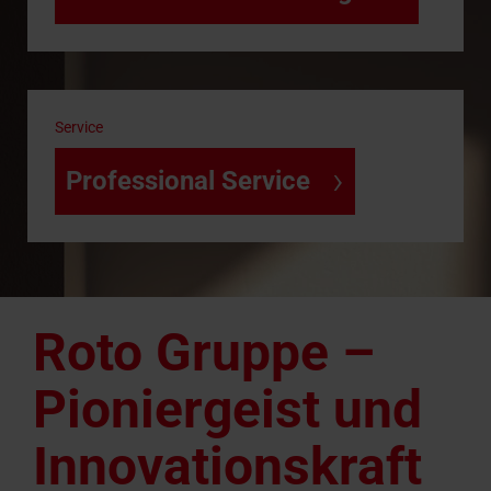
Service
›
Professional Service
Roto Gruppe –
Pioniergeist und
Innovations­kraft