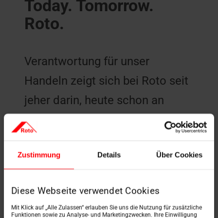
Today. Tomorrow.
Roto.
Verantwortung für unser
Handeln zeigt sich bei Roto seit
jeher darin, heute schon an
morgen zu denken. Erfahren Sie,
wie Roto diesen Weg mit
Zustimmung
Details
Über Cookies
Today.Tomorrow.Roto.
konsequent fortsetzt.
Diese Webseite verwendet Cookies
Mit Klick auf „Alle Zulassen“ erlauben Sie uns die Nutzung für zusätzliche
Funktionen sowie zu Analyse- und Marketingzwecken. Ihre Einwilligung