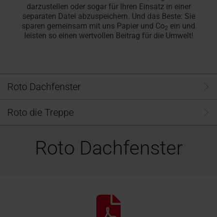
Angebot
Karriere
Fassadenanschluss­
darzustellen oder sogar für Ihren Einsatz in einer
finden
anfordern
bei
separaten Datei abzuspeichern. Und das Beste: Sie
Handwerker in der Nähe finden
Download-Bereich
Handwerker in der Nähe
Sonnenschutz & Rollos f
Serviceanfrage erfasse
Serviceanfrage erfasse
100% Kunst
Sonnenschut
Masstreppe
Häufige Fr
RotoCampu
fenster
sparen gemeinsam mit uns Papier und Co
ein und
Roto
Roto macht's möglich!
Dachfenster und -treppen
Roto macht's möglich!
innen
Für Dachfenster & Ausst
Dachfenster & Ausstattu
2
Hohlkamme
aussen
In 3 Schrit
Rund um Ro
Jetzt anme
leisten so einen wertvollen Beitrag für die Umwelt!
Zubehör und Anschlussprodukte
Das Origina
Dachfenster Ausstattung
Roto Dachfenster
Roto die Treppe
Roto Dachfenster