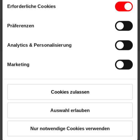
Einwilligungsauswahl
Erforderliche Cookies
Präferenzen
Dachtreppen
Analytics & Personalisierung
Marketing
Preisliste 06/2026
Cookies zulassen
gültig ab 01.06.2026
Flachdachausstiege, Boden- & Scherentreppen
Auswahl erlauben
Herunterladen
Nur notwendige Cookies verwenden