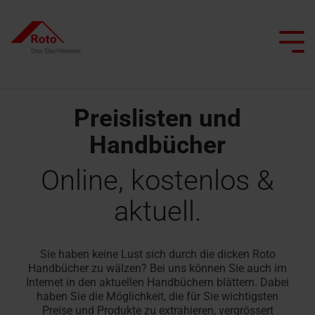
Skip
to
the
Tog
main
Me
content.
Preislisten und
Handbücher
Alle Dachfenster
Alle Dachtreppen
Service
Wir begleiten Sie
Dachprofis
Alle besonderen Anwendungsfenster
Alle Flachdachausstiege
Smart Home
Alle Kniestocktüren
Klapp-
Bodentreppen
Ersatzteilservice
Dachfenster
Flachdachausstiege
Online, kostenlos &
Projekt realisieren
Architekten & Bauwirtschaft
Pflege und Wartung
Schwingfenster
mit
aktuell.
Scherentreppen
FAQ
Flachdachausstiege
Heizfunktion
Händler
Renovieren mit Roto
Tageslichtberater
Schwingfenster
mit
Dachtreppen
Kontakt
Dachausstiegsfenster
Feuerwiderstand
Lassen Sie sich inspirieren
Campus Seminare
Flachdachfenster
mit
Sie haben keine Lust sich durch die dicken Roto
Serviceanfrage
Handbücher zu wälzen? Bei uns können Sie auch im
Feuerwiderstand
Rauchabzugsfenster
Handwerker finden
Ansprechpartner
Internet in den aktuellen Handbüchern blättern. Dabei
Ansprechpartner
erfassen
für Profis
Dachfenster
haben Sie die Möglichkeit, die für Sie wichtigsten
für Profis
Wohn-
finden
Preise und Produkte zu extrahieren, vergrössert
Dachtreppen