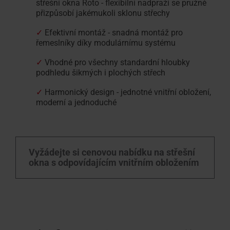
střešní okna Roto - flexibilní nadpraží se pružně
přizpůsobí jakémukoli sklonu střechy
✓
Efektivní montáž - snadná montáž pro
řemeslníky díky modulárnímu systému
✓
Vhodné pro všechny standardní hloubky
podhledu šikmých i plochých střech
✓
Harmonický design - jednotné vnitřní obložení,
moderní a jednoduché
Vyžádejte si cenovou nabídku na střešní
okna s odpovídajícím vnitřním obložením