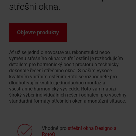
střešní okna.
Vyhledávač
Fasádní
Ke stažení
Sháníte
Vnitřní doplňky
Servisní a reklamační f
Přehled seminářů
Sháníte
100% plast
Vnější dopl
FAQ - často
Zákaznický
montážních
okno
Vybrat
Technické údaje, ceníky, brožury
řemeslníka?
Potřebujete vyřešit prob
V RotoCampus
řemeslníka?
Originál od
Vše o střeš
Pro střešní
střešní
firem
pro
a další informace
Použijte
výrobkem Roto?
Použijte
okno
napojení
Objevte produkty
náš
náš
Školení
vyhledávač
vyhledávač
Příslušenství a napojovací produkty
Roto
doporučených
doporučených
Ať už se jedná o novostavbu, rekonstrukci nebo
výměnu střešního okna: vnitřní ostění je rozhodujícím
Doplňky pro střešní okna
montážních
montážních
detailem pro harmonický pocit prostoru a technicky
firem
firem
dokonalé řešení střešního okna. S naším vysoce
kvalitním vnitřním ostěním Roto se rozhodnete pro
dlouhotrvající kvalitu, jednoduchou montáž a
všestranně harmonický výsledek. Roto vám nabízí
široký výběr individuálních řešení odhalení pro všechny
standardní formáty střešních oken a montážní situace.
Vhodné pro
střešní okna Designo a
RotoQ