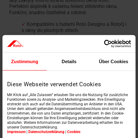
aby zakryly vnitřní stranu střešního okna Roto.
Perfektní doplněk k vašemu řešení střešního okna.
Funkční, snadno čistitelné a odolné.
✓
Kompatibilní s řadami Roto Designo a RotoQ i
s okny do plochých střech.
✓
K dispozici v různých hloubkách a šířkách
Zustimmung
Details
Über Cookies
Vnitřní obložení pro jednoduché a
Diese Webseite verwendet Cookies
kombinované instalace
Mit Klick auf „Alle Zulassen“ erlauben Sie uns die Nutzung für zusätzliche
Funktionen sowie zu Analyse- und Marketingzwecken. Ihre Einwilligung
erstreckt sich auch auf die Datenübermittlung an Anbieter in den USA.
Unter dem aktuell geltenden Angemessenheitsbeschluss sind nicht alle
Unternehmen, die von uns Daten empfangen, zertifiziert. In den Cookie-
Einstellungen können Sie Ihre Einwilligung jederzeit widerrufen oder
abstufen. Weitere Informationen zur Datenverarbeitung erhalten Sie in
unserer Datenschutzerklärung.
Impressum
|
Datenschutzerklärung
|
Cookies