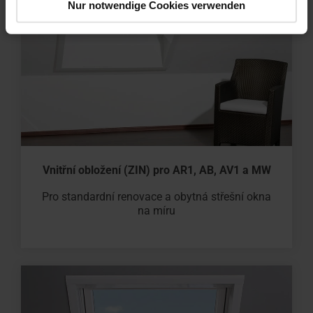
Nur notwendige Cookies verwenden
Vnitřní obložení (ZIN) pro AR1, AB, AV1 a MW
Pro standardní renovace a obytná střešní okna
na míru