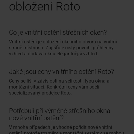
obložení Roto
Co je vnitřní ostění střešních oken?
Vnitřní ostění je obložení okenního otvoru na vnitřní
straně místnosti. Zajišťuje čistý povrch, průhledný
vzhled a dodává oknu elegantnější vzhled.
Jaké jsou ceny vnitřního ostění Roto?
Ceny se liší v závislosti na velikosti, typu okna a
montážní situaci. Konkrétní ceny vám sdělí
specializovaný prodejce Roto.
Potřebuji při výměně střešního okna
nové vnitřní ostění?
V mnoha případech je vhodné pořídit nové vnitřní
ostění, protože rozměry a montážní systémy se mohou