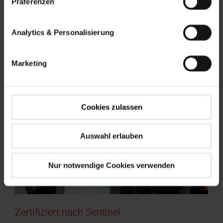
Präferenzen
reagiert auf einen
Luftfeuchtesensor
, der genau
anzeigt, wenn es Zeit zum Stosslüften ist.
Analytics & Personalisierung
Marketing
Cookies zulassen
Auswahl erlauben
Nur notwendige Cookies verwenden
Zertifiziert nach Sentinel