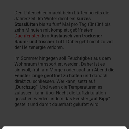
Den Unterschied macht beim Lüften bereits die
Jahreszeit: Im Winter dient ein
kurzes
Stosslüften
bis zu fünf Mal pro Tag für fünf bis
zehn Minuten mit komplett geöffnetem
Dachfenster
dem
Austausch von trockener
Raum- und frischer Luft
. Dabei geht nicht zu viel
der Heizenergie verloren.
Im Sommer hingegen soll Feuchtigkeit aus dem
Wohnraum transportiert werden. Daher ist es
sinnvoll, früh am Morgen oder spät am Abend
die
Fenster lange geöffnet zu halten
und danach
direkt zu schliessen. Wer kann, setzt auf
„Durchzug“
. Und wenn die Temperaturen es
zulassen, kann über Nacht die Luftzirkulation
gesichert werden, indem das Fenster
„auf Kipp“
gestellt und damit dauerhaft gelüftet wird.