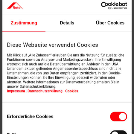
Jetzt Angebot anfordern
Zustimmung
Details
Über Cookies
Diese Webseite verwendet Cookies
Frischer Wind mit
Mit Klick auf „Alle Zulassen“ erlauben Sie uns die Nutzung für zusätzliche
Funktionen sowie zu Analyse- und Marketingzwecken. Ihre Einwilligung
erstreckt sich auch auf die Datenübermittlung an Anbieter in den USA.
Roto
Unter dem aktuell geltenden Angemessenheitsbeschluss sind nicht alle
Unternehmen, die von uns Daten empfangen, zertifiziert. In den Cookie-
Einstellungen können Sie Ihre Einwilligung jederzeit widerrufen oder
abstufen. Weitere Informationen zur Datenverarbeitung erhalten Sie in
unserer Datenschutzerklärung.
Impressum
|
Datenschutzerklärung
|
Cookies
Roto Dachfenster sind in der Lage,
zu jeder Jahreszeit
genau richtig zu lüften. So können
elektrische
Dachfenster
wie das
Designo RotoComfort
Einwilligungsauswahl
i8
automatisch
und
nutzerunabhängig
auch nach
Erforderliche Cookies
Zeitplan geöffnet werden, um verbrauchte Luft zu
beseitigen. Auch das
Schwingfenster RotoQ
Tronic
bedient sich entweder einer
Zeitschaltuhr
oder