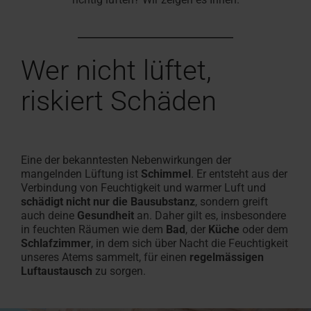
Angebot
Karriere
Fassadenanschluss­
finden
anfordern
bei
Handwerker in der Nähe finden
Download-Bereich
Handwerker in der Nähe
Sonnenschutz & Rollos f
Serviceanfrage erfasse
Serviceanfrage erfasse
100% Kunst
Sonnenschut
Masstreppe
Häufige Fr
RotoCampu
fenster
Roto
Roto macht's möglich!
Dachfenster und -treppen
Roto macht's möglich!
innen
Für Dachfenster & Ausst
Dachfenster & Ausstattu
Hohlkamme
aussen
In 3 Schrit
Rund um Ro
Jetzt anme
Zubehör und Anschlussprodukte
Wer nicht lüftet,
Das Origina
riskiert Schäden
Dachfenster Ausstattung
Eine der bekanntesten Nebenwirkungen der
mangelnden Lüftung ist
Schimmel
. Er entsteht aus der
Verbindung von Feuchtigkeit und warmer Luft und
schädigt nicht nur die Bausubstanz
, sondern greift
auch deine
Gesundheit
an. Daher gilt es, insbesondere
in feuchten Räumen wie dem
Bad
, der
Küche
oder dem
Schlafzimmer
, in dem sich über Nacht die Feuchtigkeit
unseres Atems sammelt, für einen
regelmässigen
Luftaustausch
zu sorgen.