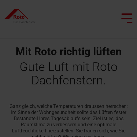
Skip
to
the
Tog
main
Me
content.
Mit Roto richtig lüften
Alle Dachfenster
Alle Dachtreppen
Service
Wir begleiten Sie
Dachprofis
Alle besonderen Anwendungsfenster
Alle Flachdachausstiege
Smart Home
Alle Kniestocktüren
Gute Luft mit Roto
Klapp-
Bodentreppen
Ersatzteilservice
Dachfenster
Flachdachausstiege
Dachfenstern.
Projekt realisieren
Architekten & Bauwirtschaft
Pflege und Wartung
Schwingfenster
mit
Scherentreppen
FAQ
Flachdachausstiege
Heizfunktion
Händler
Renovieren mit Roto
Tageslichtberater
Schwingfenster
mit
Dachtreppen
Kontakt
Dachausstiegsfenster
Feuerwiderstand
Lassen Sie sich inspirieren
Campus Seminare
Ganz gleich, welche Temperaturen draussen herrschen:
Flachdachfenster
mit
Im Sinne der Wohngesundheit sollte das Lüften fester
Serviceanfrage
Feuerwiderstand
Rauchabzugsfenster
Bestandteil Ihres Tagesablaufs sein. Ziel ist es, das
Handwerker finden
Ansprechpartner
Ansprechpartner
erfassen
Raumklima zu verbessern und eine optimale
für Profis
Dachfenster
für Profis
Luftfeuchtigkeit herzustellen. Sie fragen sich, wie Sie
Wohn-
finden
Dachtreppen
richtig lüften? Wir zeigen es Ihnen.